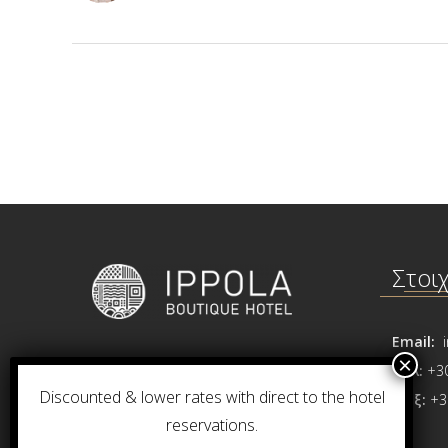
Στοι
Email:
i
Μέζαπος, Ανατολική Μάνη
Τηλ:
+3
Discounted & lower rates with direct to the hotel
Τ.Κ. 23062 Λακωνία, Ελλάδα
Φαξ:
+3
reservations.