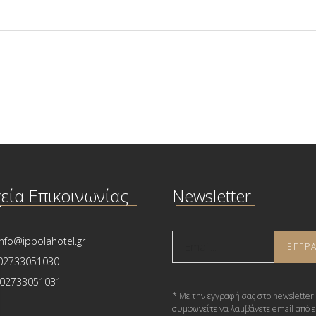
χεία Επικοινωνίας
Newsletter
nfo@ippolahotel.gr
02733051030
02733051031
* Με την εγγραφή σας στο newsletter
συμφωνείτε να λαμβάνετε email από ε