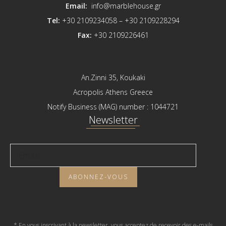
Email:
info@marblehouse.gr
Tel:
+30 2109234058 –
+30 2109228294
Fax:
+30 2109226461
An.Zinni 35, Koukaki
Acropolis Athens Greece
Notify Business (MAG) number : 1044721
Newsletter
* En vous inscrivant à la newsletter, vous acceptez de recevoir des e-mails