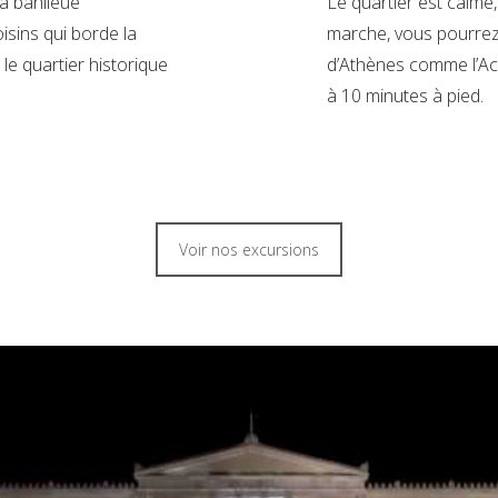
a banlieue
Le quartier est calme,
isins qui borde la
marche, vous pourrez 
 le quartier historique
d’Athènes comme l’Ac
à 10 minutes à pied.
Voir nos excursions