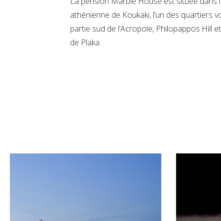
La pension Marble House est située dans l
athénienne de Koukaki, l’un des quartiers vo
partie sud de l’Acropole, Philopappos Hill et
de Plaka.