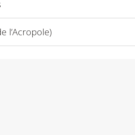
s
e l’Acropole)